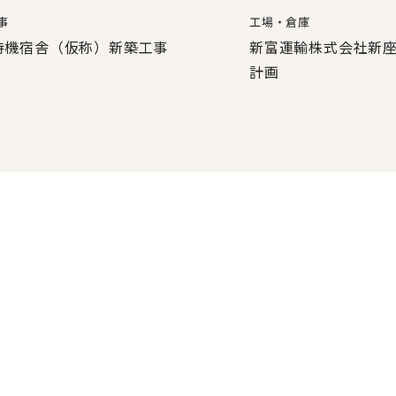
事
工場・倉庫
待機宿舎（仮称）新築工事
新富運輸株式会社新
計画