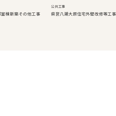
公共工事
部室棟新築その他工事
県営八潮大原住宅外壁改修等工