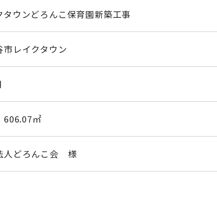
クタウンどろんこ保育園新築工事
谷市レイクタウン
月
06.07㎡
法人どろんこ会 様