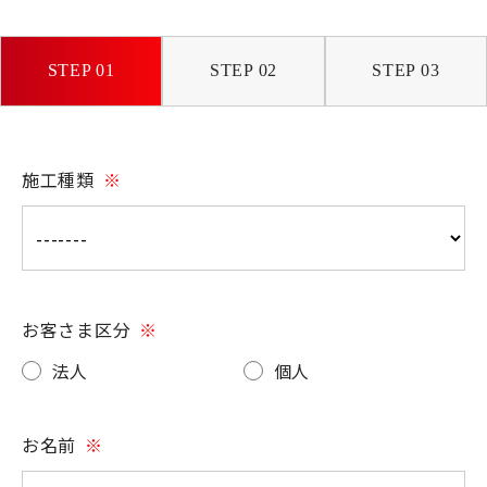
STEP 01
STEP 02
STEP 03
施工種類
※
お客さま区分
※
法人
個人
お名前
※