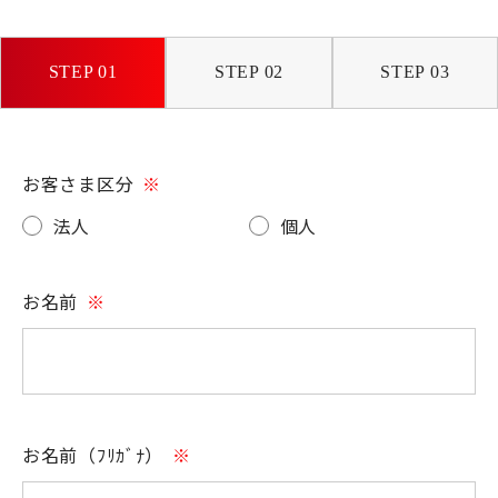
STEP 01
STEP 02
STEP 03
お客さま区分
※
法人
個人
お名前
※
お名前（ﾌﾘｶﾞﾅ）
※